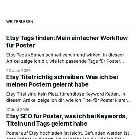
WEITERLESEN
Etsy Tags finden: Mein einfacher Workflow
für Poster
Etsy Tags können schnell verwirrend wirken. In diesem
Artikel zeige ich dir, wie ich passende Tags für Poster
finde, warum konkrete Suchbegriffe wichtiger sind als
20 Juni 2026
schöne Wörter und wie ich aus einem Motiv sinnvolle Tag
Etsy Titel richtig schreiben: Was ich bei
Ideen ableite.
meinen Postern gelernt habe
Etsy Titel sind kein Platz für endlose Keyword Ketten. In
diesem Artikel zeige ich dir, wie ich Titel für Poster klarer
denke, welche Begriffe nach vorne gehören und warum
17 Juni 2026
verständliche Titel oft besser sind als künstlich optimierte.
Etsy SEO für Poster, was ich bei Keywords,
Titeln und Tags gelernt habe
Poster auf Etsy hochladen ist leicht. Gefunden werden ist