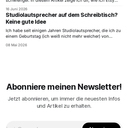
schwieriger. In diesem Artikel zeige ich dir, wie ich Etsy
SEO für Poster verstehe, welche Keywords wichtig sind
16 Juni 2026
und worauf ich bei Titeln, Tags und Produktbildern achte.
Studiolautsprecher auf dem Schreibtisch?
Keine gute Idee
Ich habe seit einigen Jahren Studiolautsprecher, die ich zu
einem Geburtstag (ich weiß nicht mehr welcher) von
meinen Eltern geschenkt bekommen habe. Es dürfte schon
08 Mai 2026
einige Jahre her sein, da sie damals in meinem Zimmer
standen. Ich liebte sie und hörte damit einige Stunden
Musik, bis sie mir irgendwann wirklich
Abonniere meinen Newsletter!
Jetzt abonnieren, um immer die neuesten Infos
und Artikel zu erhalten.