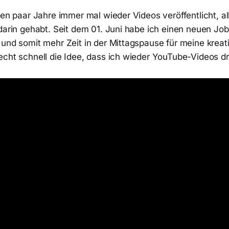
ten paar Jahre immer mal wieder Videos veröffentlicht, al
darin gehabt. Seit dem 01. Juni habe ich einen neuen Job
 und somit mehr Zeit in der Mittagspause für meine krea
echt schnell die Idee, dass ich wieder YouTube-Videos d