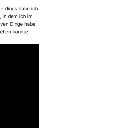
lerdings habe ich
, in dem ich im
tiven Dinge habe
rehen könnte.