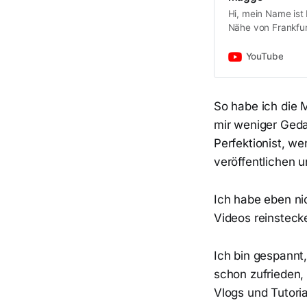
Hi, mein Name ist
Nähe von Frankfur
Specialist, was so
ein Unternehmen 
YouTube
Marketing und alle
Videos anfangen un
So habe ich die 
mir weniger Geda
Perfektionist, w
veröffentlichen 
Ich habe eben nic
Videos reinsteck
Ich bin gespannt,
schon zufrieden,
Vlogs und Tutor