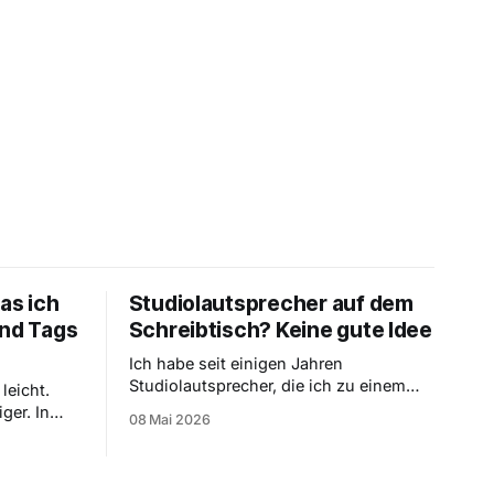
as ich
Studiolautsprecher auf dem
und Tags
Schreibtisch? Keine gute Idee
Ich habe seit einigen Jahren
Studiolautsprecher, die ich zu einem
leicht.
Geburtstag (ich weiß nicht mehr
ger. In
08 Mai 2026
welcher) von meinen Eltern geschenkt
wie ich Etsy
bekommen habe. Es dürfte schon
che
einige Jahre her sein, da sie damals in
orauf ich