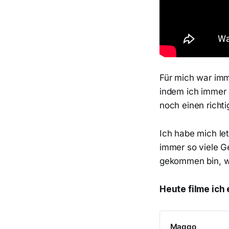
Für mich war imm
indem ich immer 
noch einen richti
Ich habe mich le
immer so viele G
gekommen bin, wi
Heute filme ich
Maggo