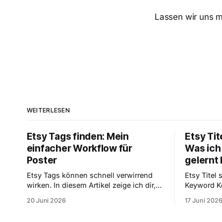
Lassen wir uns m
WEITERLESEN
Etsy Tags finden: Mein
Etsy Tit
einfacher Workflow für
Was ich
Poster
gelernt
Etsy Tags können schnell verwirrend
Etsy Titel 
wirken. In diesem Artikel zeige ich dir,
Keyword Ke
wie ich passende Tags für Poster finde,
ich dir, wie
20 Juni 2026
17 Juni 202
warum konkrete Suchbegriffe wichtiger
denke, wel
sind als schöne Wörter und wie ich aus
gehören un