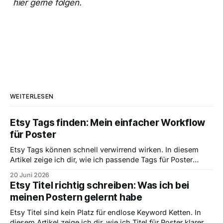
hier gerne folgen.
WEITERLESEN
Etsy Tags finden: Mein einfacher Workflow
für Poster
Etsy Tags können schnell verwirrend wirken. In diesem
Artikel zeige ich dir, wie ich passende Tags für Poster
finde, warum konkrete Suchbegriffe wichtiger sind als
20 Juni 2026
schöne Wörter und wie ich aus einem Motiv sinnvolle Tag
Etsy Titel richtig schreiben: Was ich bei
Ideen ableite.
meinen Postern gelernt habe
Etsy Titel sind kein Platz für endlose Keyword Ketten. In
diesem Artikel zeige ich dir, wie ich Titel für Poster klarer