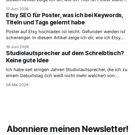
denke, welche Begriffe nach vorne gehören und warum
17 Juni 2026
verständliche Titel oft besser sind als künstlich optimierte.
Etsy SEO für Poster, was ich bei Keywords,
Titeln und Tags gelernt habe
Poster auf Etsy hochladen ist leicht. Gefunden werden ist
schwieriger. In diesem Artikel zeige ich dir, wie ich Etsy
SEO für Poster verstehe, welche Keywords wichtig sind
16 Juni 2026
und worauf ich bei Titeln, Tags und Produktbildern achte.
Studiolautsprecher auf dem Schreibtisch?
Keine gute Idee
Ich habe seit einigen Jahren Studiolautsprecher, die ich zu
einem Geburtstag (ich weiß nicht mehr welcher) von
meinen Eltern geschenkt bekommen habe. Es dürfte schon
08 Mai 2026
einige Jahre her sein, da sie damals in meinem Zimmer
standen. Ich liebte sie und hörte damit einige Stunden
Musik, bis sie mir irgendwann wirklich
Abonniere meinen Newsletter!