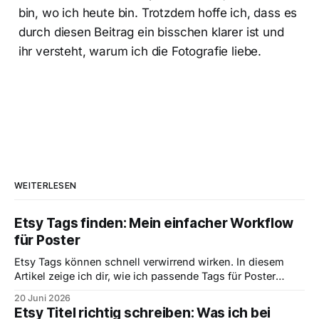
bin, wo ich heute bin. Trotzdem hoffe ich, dass es
durch diesen Beitrag ein bisschen klarer ist und
ihr versteht, warum ich die Fotografie liebe.
WEITERLESEN
Etsy Tags finden: Mein einfacher Workflow
für Poster
Etsy Tags können schnell verwirrend wirken. In diesem
Artikel zeige ich dir, wie ich passende Tags für Poster
finde, warum konkrete Suchbegriffe wichtiger sind als
20 Juni 2026
schöne Wörter und wie ich aus einem Motiv sinnvolle Tag
Etsy Titel richtig schreiben: Was ich bei
Ideen ableite.