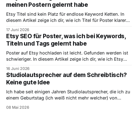
meinen Postern gelernt habe
Etsy Titel sind kein Platz für endlose Keyword Ketten. In
diesem Artikel zeige ich dir, wie ich Titel für Poster klarer
denke, welche Begriffe nach vorne gehören und warum
17 Juni 2026
verständliche Titel oft besser sind als künstlich optimierte.
Etsy SEO für Poster, was ich bei Keywords,
Titeln und Tags gelernt habe
Poster auf Etsy hochladen ist leicht. Gefunden werden ist
schwieriger. In diesem Artikel zeige ich dir, wie ich Etsy
SEO für Poster verstehe, welche Keywords wichtig sind
16 Juni 2026
und worauf ich bei Titeln, Tags und Produktbildern achte.
Studiolautsprecher auf dem Schreibtisch?
Keine gute Idee
Ich habe seit einigen Jahren Studiolautsprecher, die ich zu
einem Geburtstag (ich weiß nicht mehr welcher) von
meinen Eltern geschenkt bekommen habe. Es dürfte schon
08 Mai 2026
einige Jahre her sein, da sie damals in meinem Zimmer
standen. Ich liebte sie und hörte damit einige Stunden
Musik, bis sie mir irgendwann wirklich