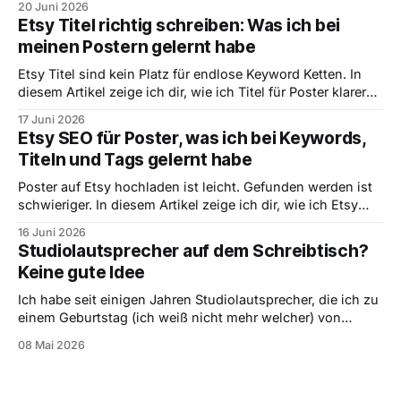
20 Juni 2026
schöne Wörter und wie ich aus einem Motiv sinnvolle Tag
Etsy Titel richtig schreiben: Was ich bei
Ideen ableite.
meinen Postern gelernt habe
Etsy Titel sind kein Platz für endlose Keyword Ketten. In
diesem Artikel zeige ich dir, wie ich Titel für Poster klarer
denke, welche Begriffe nach vorne gehören und warum
17 Juni 2026
verständliche Titel oft besser sind als künstlich optimierte.
Etsy SEO für Poster, was ich bei Keywords,
Titeln und Tags gelernt habe
Poster auf Etsy hochladen ist leicht. Gefunden werden ist
schwieriger. In diesem Artikel zeige ich dir, wie ich Etsy
SEO für Poster verstehe, welche Keywords wichtig sind
16 Juni 2026
und worauf ich bei Titeln, Tags und Produktbildern achte.
Studiolautsprecher auf dem Schreibtisch?
Keine gute Idee
Ich habe seit einigen Jahren Studiolautsprecher, die ich zu
einem Geburtstag (ich weiß nicht mehr welcher) von
meinen Eltern geschenkt bekommen habe. Es dürfte schon
08 Mai 2026
einige Jahre her sein, da sie damals in meinem Zimmer
standen. Ich liebte sie und hörte damit einige Stunden
Musik, bis sie mir irgendwann wirklich