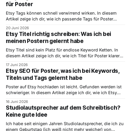
für Poster
Etsy Tags können schnell verwirrend wirken. In diesem
Artikel zeige ich dir, wie ich passende Tags für Poster
finde, warum konkrete Suchbegriffe wichtiger sind als
20 Juni 2026
schöne Wörter und wie ich aus einem Motiv sinnvolle Tag
Etsy Titel richtig schreiben: Was ich bei
Ideen ableite.
meinen Postern gelernt habe
Etsy Titel sind kein Platz für endlose Keyword Ketten. In
diesem Artikel zeige ich dir, wie ich Titel für Poster klarer
denke, welche Begriffe nach vorne gehören und warum
17 Juni 2026
verständliche Titel oft besser sind als künstlich optimierte.
Etsy SEO für Poster, was ich bei Keywords,
Titeln und Tags gelernt habe
Poster auf Etsy hochladen ist leicht. Gefunden werden ist
schwieriger. In diesem Artikel zeige ich dir, wie ich Etsy
SEO für Poster verstehe, welche Keywords wichtig sind
16 Juni 2026
und worauf ich bei Titeln, Tags und Produktbildern achte.
Studiolautsprecher auf dem Schreibtisch?
Keine gute Idee
Ich habe seit einigen Jahren Studiolautsprecher, die ich zu
einem Geburtstag (ich weiß nicht mehr welcher) von