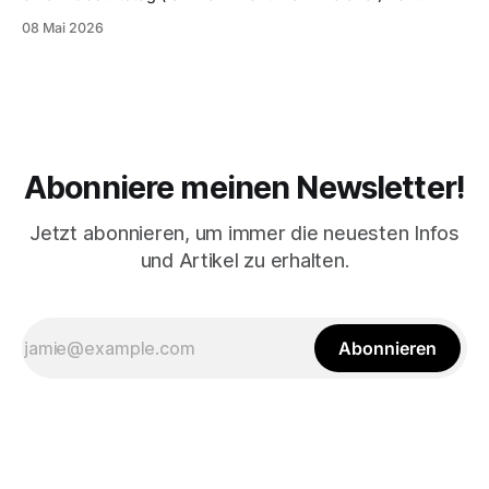
meinen Eltern geschenkt bekommen habe. Es dürfte schon
08 Mai 2026
einige Jahre her sein, da sie damals in meinem Zimmer
standen. Ich liebte sie und hörte damit einige Stunden
Musik, bis sie mir irgendwann wirklich
Abonniere meinen Newsletter!
Jetzt abonnieren, um immer die neuesten Infos
und Artikel zu erhalten.
Abonnieren