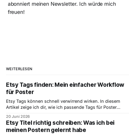
abonniert meinen Newsletter. Ich würde mich
freuen!
WEITERLESEN
Etsy Tags finden: Mein einfacher Workflow
für Poster
Etsy Tags können schnell verwirrend wirken. In diesem
Artikel zeige ich dir, wie ich passende Tags für Poster
finde, warum konkrete Suchbegriffe wichtiger sind als
20 Juni 2026
schöne Wörter und wie ich aus einem Motiv sinnvolle Tag
Etsy Titel richtig schreiben: Was ich bei
Ideen ableite.
meinen Postern gelernt habe