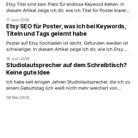
Etsy Titel sind kein Platz für endlose Keyword Ketten. In
diesem Artikel zeige ich dir, wie ich Titel für Poster klarer
denke, welche Begriffe nach vorne gehören und warum
17 Juni 2026
verständliche Titel oft besser sind als künstlich optimierte.
Etsy SEO für Poster, was ich bei Keywords,
Titeln und Tags gelernt habe
Poster auf Etsy hochladen ist leicht. Gefunden werden ist
schwieriger. In diesem Artikel zeige ich dir, wie ich Etsy
SEO für Poster verstehe, welche Keywords wichtig sind
16 Juni 2026
und worauf ich bei Titeln, Tags und Produktbildern achte.
Studiolautsprecher auf dem Schreibtisch?
Keine gute Idee
Ich habe seit einigen Jahren Studiolautsprecher, die ich zu
einem Geburtstag (ich weiß nicht mehr welcher) von
meinen Eltern geschenkt bekommen habe. Es dürfte schon
08 Mai 2026
einige Jahre her sein, da sie damals in meinem Zimmer
standen. Ich liebte sie und hörte damit einige Stunden
Musik, bis sie mir irgendwann wirklich